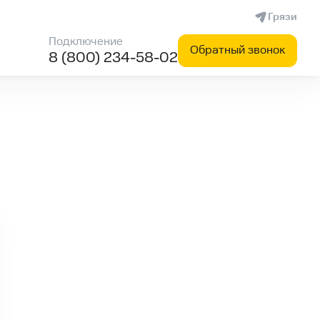
Грязи
Подключение
Обратный звонок
8 (800) 234-58-02
скорость. ☎️Телефон 8 (800) 234-58-02.
ровайдера Зеленая точка в Грязях - описание, цена, скор