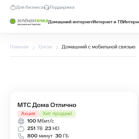
Для бизнеса
Поддержка
Домашний интернет
Интернет и ТВ
Интерне
Главная
Грязи
Домашний с мобильной связью
✅Условия подключения тарифа МТС Дома Отлично 100 о
МТС Дома Отлично
Акция
Хит продаж!
100
Мбит/с
251
ТВ
23
HD
800
минут
30
ГБ