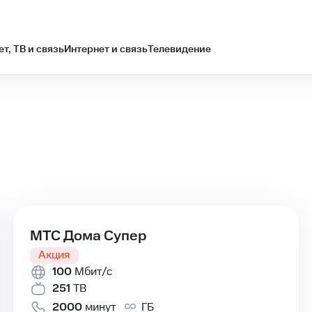
т, ТВ и связь
Интернет и связь
Телевидение
т провайдера Зеленая точка в Грязях - описание, цена, 
✅Условия подключения тарифа МТС Дома Супер 100 от п
МТС Дома Супер
Акция
100
Мбит/с
251
ТВ
2000
минут
ГБ