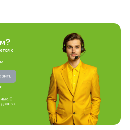
ем?
ется с
м.
авить
ое
ных. С
х данных