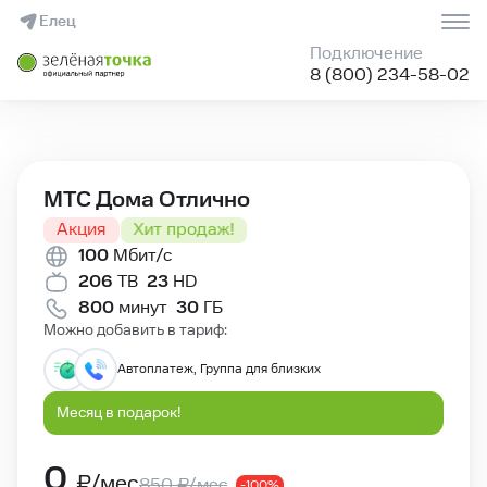
Елец
Подключение
8 (800) 234-58-02
✅Условия подключения тарифа МТС Дома Отлично 100 от 
МТС Дома Отлично
Акция
Хит продаж!
100
Мбит/с
206
ТВ
23
HD
800
минут
30
ГБ
Можно добавить в тариф:
Автоплатеж, Группа для близких
Месяц в подарок!
0
₽/мес
850
₽/мес
-100%